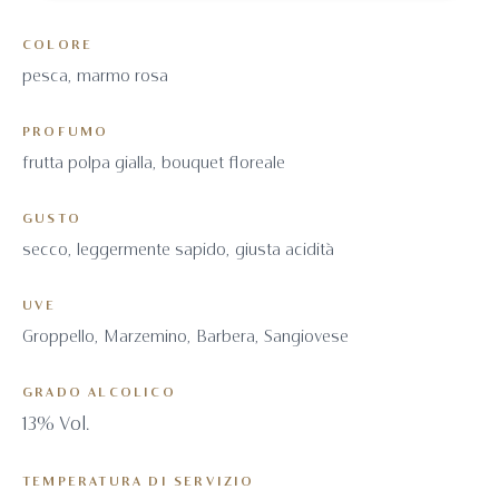
COLORE
Dettagli vino
pesca, marmo rosa
PROFUMO
frutta polpa gialla, bouquet floreale
GUSTO
secco, leggermente sapido, giusta acidità
UVE
Groppello, Marzemino, Barbera, Sangiovese
GRADO ALCOLICO
13% Vol.
TEMPERATURA DI SERVIZIO